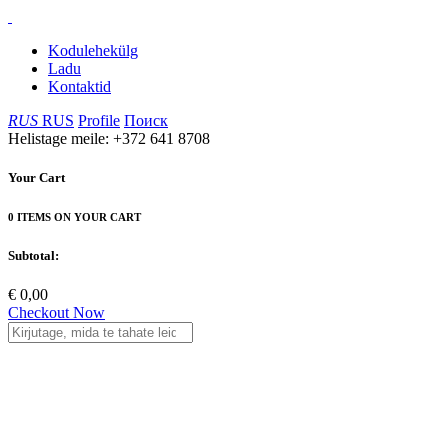
Kodulehekülg
Ladu
Kontaktid
RUS
RUS
Profile
Поиск
Helistage meile: +372 641 8708
Your Cart
0 ITEMS ON YOUR CART
Subtotal:
€ 0,00
Checkout Now
Play Pen, Imac
Nostrem pet kauplustes on võimalik osta palju erinevaid tooteid
loomade jaoks, näiteks nagu: toit, jalutusrihmad, kraed, mänguasjad
ja muud lisaseadmed koertele, kassidele, närilistele ja muudele