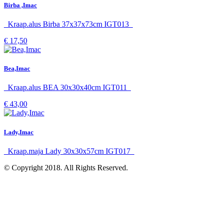
Birba ,Imac
Kraap.alus Birba 37x37x73cm IGT013
€ 17,50
Bea,Imac
Kraap.alus BEA 30x30x40cm IGT011
€ 43,00
Lady,Imac
Kraap.maja Lady 30x30x57cm IGT017
© Copyright 2018. All Rights Reserved.