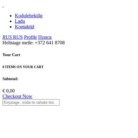
Kodulehekülg
Ladu
Kontaktid
RUS
RUS
Profile
Поиск
Helistage meile: +372 641 8708
Your Cart
0 ITEMS ON YOUR CART
Subtotal:
€ 0,00
Checkout Now
ALVIN Imac
Nostrem pet kauplustes on võimalik osta palju erinevaid tooteid loomad
lemmikloomadele.